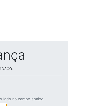
ança
nosco.
ao lado no campo abaixo