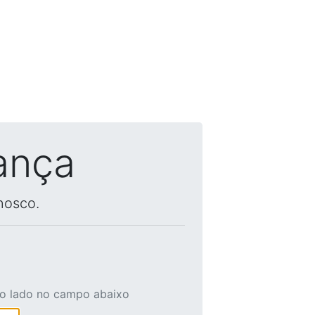
ança
nosco.
ao lado no campo abaixo