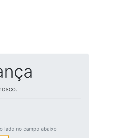
ança
nosco.
ao lado no campo abaixo